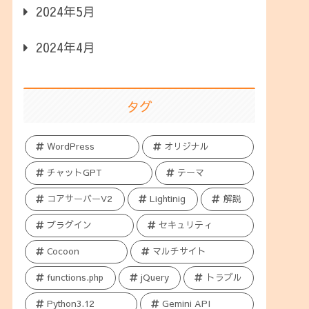
2024年5月
2024年4月
タグ
WordPress
オリジナル
チャットGPT
テーマ
コアサーバーV2
Lightinig
解説
プラグイン
セキュリティ
Cocoon
マルチサイト
functions.php
jQuery
トラブル
Python3.12
Gemini API