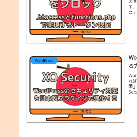
の画
す。
にア
Wo
WordPress
る
Wo
れば
限」
Sec