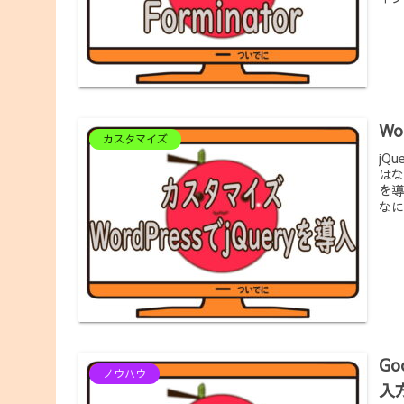
Wo
カスタマイズ
jQ
はな
を導
なに?
Go
ノウハウ
入