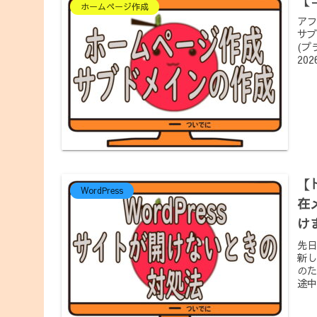
ホームページ作成
アフ
サブ
(プ
20
【
WordPress
在
け
先日
新し
のた
途中