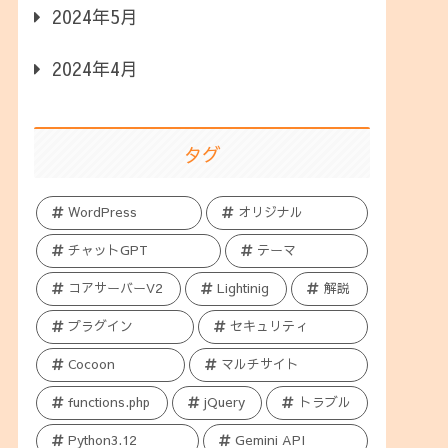
2024年5月
2024年4月
タグ
WordPress
オリジナル
チャットGPT
テーマ
コアサーバーV2
Lightinig
解説
プラグイン
セキュリティ
Cocoon
マルチサイト
functions.php
jQuery
トラブル
Python3.12
Gemini API