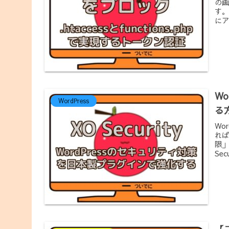
の画
す。
にア
Wo
WordPress
る
Wo
れば
限」
Sec
【