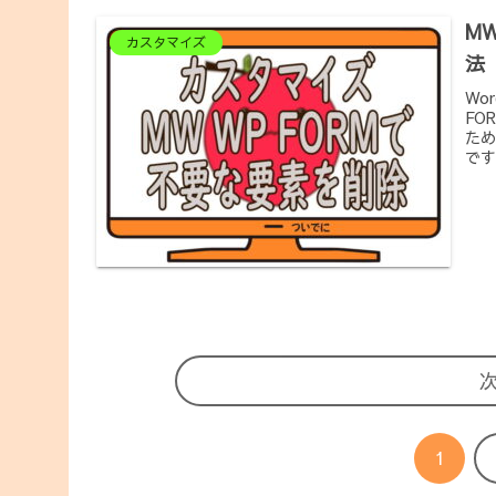
M
カスタマイズ
法【
Wo
FO
ため
です
1