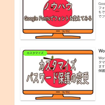
Go
フォ
もで
でフ
W
カスタマイズ
Wo
タマ
ます
保護