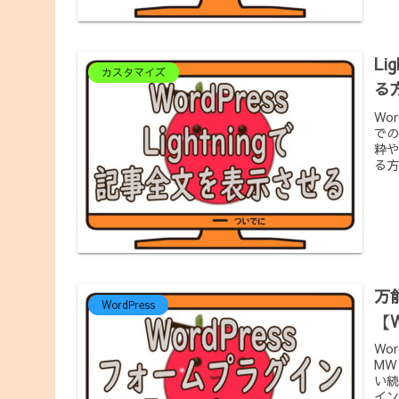
L
カスタマイズ
る方
Wo
での
粋や
る方
万
WordPress
【W
Wo
MW
い続
インF