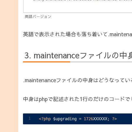
英語バージョン
英語で表示された場合も落ち着いて.mainte
maintenanceファイルの中
.maintenanceファイルの中身はどうな
中身はphpで記述された1行のだけのコードで
<?php
 $upgrading = 
1726
XXXXXX; 
?>