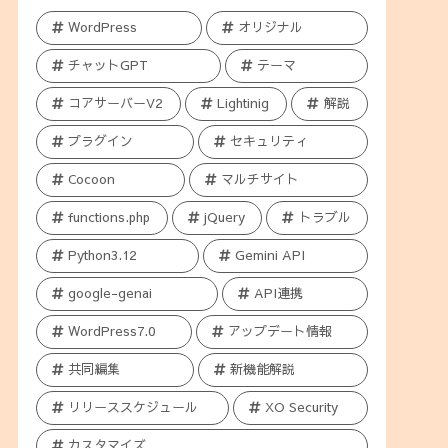
WordPress
オリジナル
チャットGPT
テーマ
コアサーバーV2
Lightinig
解説
プラグイン
セキュリティ
Cocoon
マルチサイト
functions.php
jQuery
トラブル
Python3.12
Gemini API
google-genai
API連携
WordPress7.0
アップデート情報
共同編集
新機能解説
リリーススケジュール
XO Security
カスタマイズ